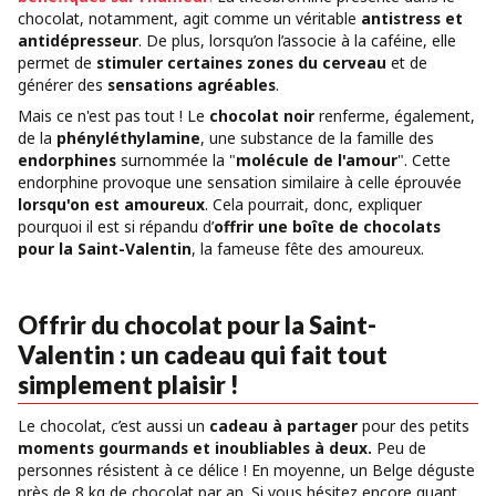
chocolat, notamment, agit comme un véritable
antistress et
antidépresseur
. De plus, lorsqu’on l’associe à la caféine, elle
permet de
stimuler certaines zones du cerveau
et de
générer des
sensations
agréables
.
Mais ce n'est pas tout ! Le
chocolat noir
renferme, également,
de la
phényléthylamine
, une substance de la famille des
endorphines
surnommée la "
molécule de l'amour
". Cette
endorphine provoque une sensation similaire à celle éprouvée
lorsqu'on est amoureux
. Cela pourrait, donc, expliquer
pourquoi il est si répandu d’
offrir une boîte de chocolats
pour la Saint-Valentin
, la fameuse fête des amoureux.
Offrir du chocolat pour la Saint-
Valentin : un cadeau qui fait tout
simplement plaisir !
Le chocolat, c’est aussi un
cadeau à partager
pour des petits
moments gourmands et inoubliables à deux.
Peu de
personnes résistent à ce délice ! En moyenne, un Belge déguste
près de 8 kg de chocolat par an. Si vous hésitez encore quant