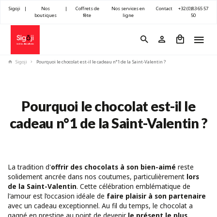
Sigoji
|
Nos
|
Coffrets de
Nos services en
Contact
+32 (0)83 65 57
boutiques
fête
ligne
50
Sigoji
Pourquoi le chocolat est-il le cadeau n°1 de la Saint-Valentin ?
Pourquoi le chocolat est-il le
cadeau n°1 de la Saint-Valentin ?
La tradition d'
offrir des chocolats à son bien-aimé
reste
solidement ancrée dans nos coutumes, particulièrement
lors
de la Saint-Valentin
. Cette célébration emblématique de
l'amour est l’occasion idéale de
faire plaisir à son partenaire
avec un cadeau exceptionnel. Au fil du temps, le chocolat a
gagné en prestige au point de devenir
le présent le plus