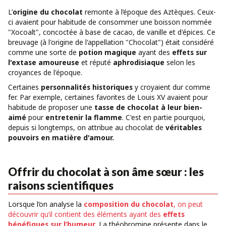
L’
origine du chocolat
remonte à l’époque des Aztèques. Ceux-
ci avaient pour habitude de consommer une boisson nommée
"Xocoalt", concoctée à base de cacao, de vanille et d'épices. Ce
breuvage (à l'origine de l'appellation "Chocolat") était considéré
comme une sorte de
potion magique
ayant des
effets sur
l'extase amoureuse
et réputé
aphrodisiaque
selon les
croyances de l'époque.
Certaines
personnalités historiques
y croyaient dur comme
fer. Par exemple, certaines favorites de Louis XV avaient pour
habitude de proposer une
tasse de chocolat à leur bien-
aimé
pour
entretenir la flamme
. C'est en partie pourquoi,
depuis si longtemps, on attribue au chocolat de
véritables
pouvoirs en matière d'amour.
Offrir du chocolat à son âme sœur : les
raisons scientifiques
Lorsque l’on analyse la
composition du chocolat
, on peut
découvrir qu’il contient des éléments ayant des
effets
bénéfiques sur l’humeur
.
La théobromine présente dans le