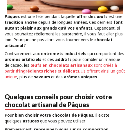
Pâques
est une fête pendant laquelle
offrir des œufs
est une
tradition
ancrée depuis de longues années. Ces derniers
font
autant plaisir aux grands qu’à vos enfants
. Cependant, si
vous souhaitez réellement les surprendre, il vous faut aller plus
loin. Pourquoi ne pas alors vous tourner vers le
chocolat
artisanal
?
Contrairement aux
entremets industriels
qui comportent des
arômes artificiels
et des
additifs
pour combler un manque
de cacao, les
œufs en chocolats artisanaux
sont créés à
partir
d’ingrédients riches
et
délicats
. Ils offrent ainsi un goût
unique
, plus de
saveurs
et des
arômes uniques
.
Quelques conseils pour choisir votre
chocolat artisanal de Pâques
Pour
bien choisir votre chocolat de Pâques
, il existe
quelques
astuces
que vous pouvez utiliser.
Premièrement,
renseignez-vous sur sa composition
.