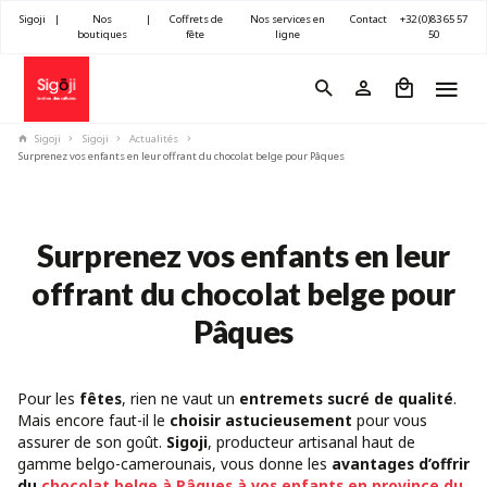
Sigoji
|
Nos
|
Coffrets de
Nos services en
Contact
+32 (0)83 65 57
boutiques
fête
ligne
50
Sigoji
Sigoji
Actualités
Surprenez vos enfants en leur offrant du chocolat belge pour Pâques
Surprenez vos enfants en leur
offrant du chocolat belge pour
Pâques
Pour les
fêtes
, rien ne vaut un
entremets sucré de qualité
.
Mais encore faut-il le
choisir astucieusement
pour vous
assurer de son goût.
Sigoji
, producteur artisanal haut de
gamme belgo-camerounais, vous donne les
avantages d’offrir
du
chocolat belge à Pâques à vos enfants en province du