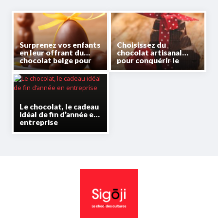
Surprenez vos enfants
Choisissez du
en leur offrant du
chocolat artisanal
chocolat belge pour
pour conquérir le
Pâques
cœur de votre
partenaire à la Saint-
Valentin
Le chocolat, le cadeau
idéal de fin d’année en
entreprise