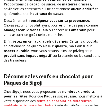
Proportions
de
cacao
, de
sucre
, de
matières grasses
,
privilégiez les entremets qui ne contiennent
aucun additif
et
qui favorisent un
haut taux de cacao
.
Deuxièmement,
renseignez-vous sur sa provenance
.
Choisissez un
chocolat
ayant pour
origine
des pays comme
Madagascar
, le
Vénézuéla
ou encore le
Cameroun
pour
vous assurer un
goût unique
et riche.
Enfin,
jetez un œil aux labels décernés
. Certains chocolats
en détiennent, ce qui prouve leur
qualité
, mais aussi leur
aspect durable
. Vous vous assurez ainsi de privilégier un
produit sans impact négatif
sur la planète ou les conditions
des travailleurs.
Découvrez les œufs en chocolat pour
Pâques de Sigoji
Chez
Sigoji
, nous vous proposons de
nombreux produits
pour les fêtes
. Pour que
Pâques
soit
réussie
, nous mettons à
votre disposition des
œufs en chocolat de différentes
variétés
. Mais lesquelles choisir
? Afin de satisfaire toutes les