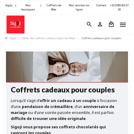
Sigoji
|
Nos
|
Coffrets de
Nos services en
Contact
+32 (0)83 65 57
boutiques
fête
ligne
50
Sigoji
Idées des coffrets cadeaux pour les fêtes
Coffrets cadeaux pour couples
Coffrets cadeaux pour couples
Lorsqu’il s’agit d’
offrir un cadeau à un couple
à l’occasion
d’une
pendaison de crémaillère
, d’un
anniversaire de
mariage
ou d’une soirée passée ensemble, il est parfois
difficile de trouver une idée originale
.
Sigoji vous propose ses coffrets chocolatés qui
raviront les couples
.