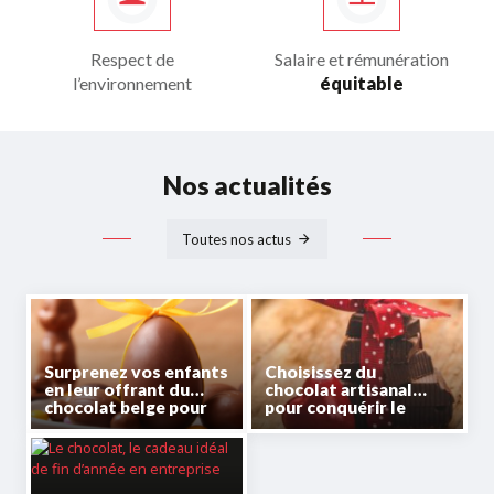
Respect de
Salaire et rémunération
l’environnement
équitable
Nos actualités
Toutes nos actus
Surprenez vos enfants
Choisissez du
en leur offrant du
chocolat artisanal
chocolat belge pour
pour conquérir le
Pâques
cœur de votre
partenaire à la Saint-
Valentin