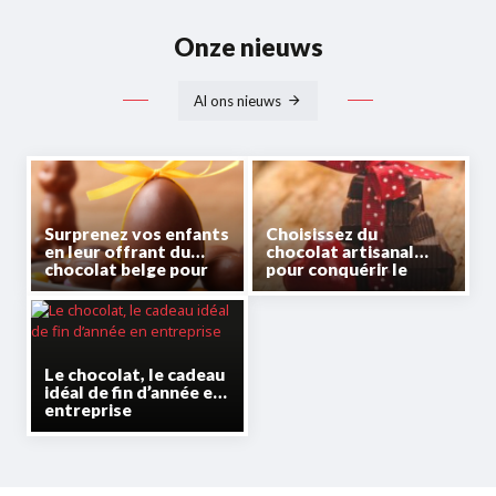
Onze nieuws
Al ons nieuws
Surprenez vos enfants
Choisissez du
en leur offrant du
chocolat artisanal
chocolat belge pour
pour conquérir le
Pâques
cœur de votre
partenaire à la Saint-
Valentin
Le chocolat, le cadeau
idéal de fin d’année en
entreprise