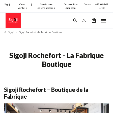
Sigoji
|
Onze
|
Ideeën voor
Onze online
Contact
+32 (0)83 65
winkels
geschenkdozen
diensten
57 50
Sigoji
Sigoji Rochefort - La Fabrique Boutique
Sigoji Rochefort - La Fabrique
Boutique
Sigoji Rochefort – Boutique de la
Fabrique